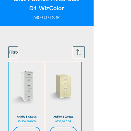
D1 WizColor
Precio
6800,00 DOP
Filtro
Archivo 5 Gavetas
Archivo 2 Gavetas
Precio
Precio
15.500,00 DOP
9550,00 DOP