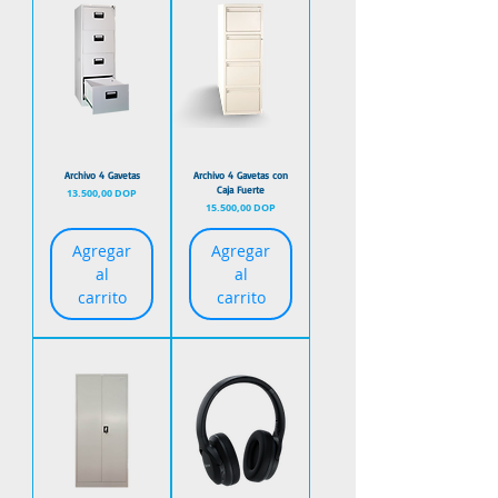
Archivo 4 Gavetas
Archivo 4 Gavetas con
Caja Fuerte
Precio
13.500,00 DOP
Precio
15.500,00 DOP
Agregar
Agregar
al
al
carrito
carrito