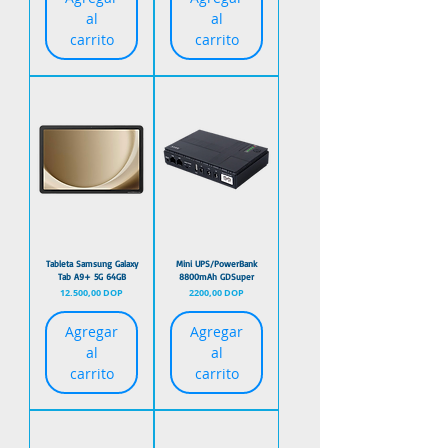
al
al
carrito
carrito
Tableta Samsung Galaxy
Mini UPS/PowerBank
Tab A9+ 5G 64GB
8800mAh GDSuper
Precio
Precio
12.500,00 DOP
2200,00 DOP
Agregar
Agregar
al
al
carrito
carrito