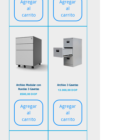
Agregar
Agregar
al
al
carrito
carrito
Archivo Modular con
Archivo 3 Gavetas
Ruedas 3 Gavetas
Precio
13.000,00 DOP
Precio
8500,00 DOP
Agregar
Agregar
al
al
carrito
carrito