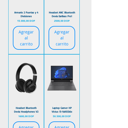
Armario 2 Puertas y 4
Headset ANC Bluetooth
Divisiones
Devia EarBass Pro1
Precio
Precio
15.000,00 DOP
2500,00 DOP
Agregar
Agregar
al
al
carrito
carrito
Headset Bluetooth
Laptop Gamer HP
Devia Headphones V2
Victus 15-fa0033dx
Precio
Precio
1600,00 DOP
50.500,00 DOP
Agregar
Agregar