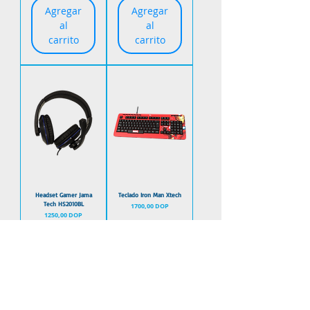
Agregar
Agregar
al
al
carrito
carrito
Headset Gamer Jama
Teclado Iron Man Xtech
Tech HS2010BL
Precio
1700,00 DOP
Precio
1250,00 DOP
Agregar
Agregar
al
al
carrito
carrito