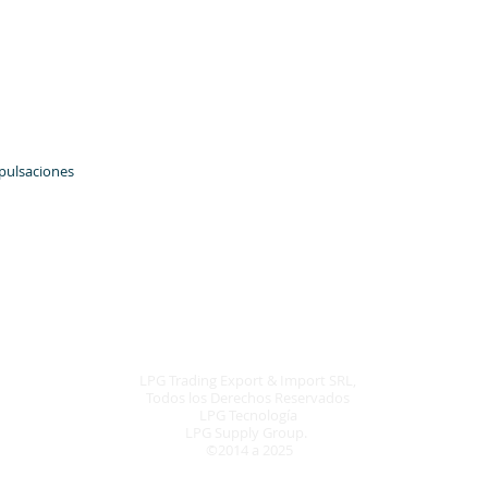
 pulsaciones
LPG Trading Export & Import SRL,
Todos los Derechos Reservados
LPG Tecnología
LPG Supply Group.
©2014 a 2025