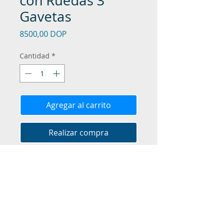
con Ruedas 3
Gavetas
Precio
8500,00 DOP
Cantidad
*
Agregar al carrito
Realizar compra
Dimensiones: 20”x23.5”x15”
Cantidad de gavetas: 3
Color: Gris