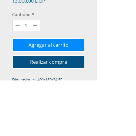
Precio
13.000,00 DOP
Cantidad
*
Agregar al carrito
Realizar compra
Dimensiones: 40”x18”x24.5”
Cantidad de gavetas: 3
Material: Metal
Colores: Gris, Crema y Negro
LPG Trading Export & Import SRL,