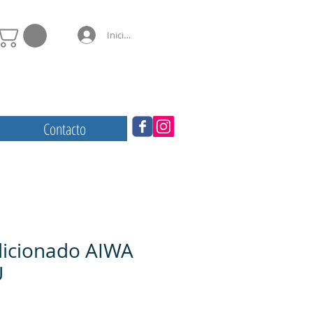
Iniciar sesión
Contacto
dicionado AIWA
U
cio