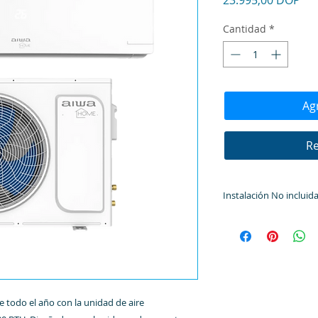
Cantidad
*
Agr
Re
Instalación No incluid
Para cotizar la inst
al cliente.
todo el año con la unidad de aire