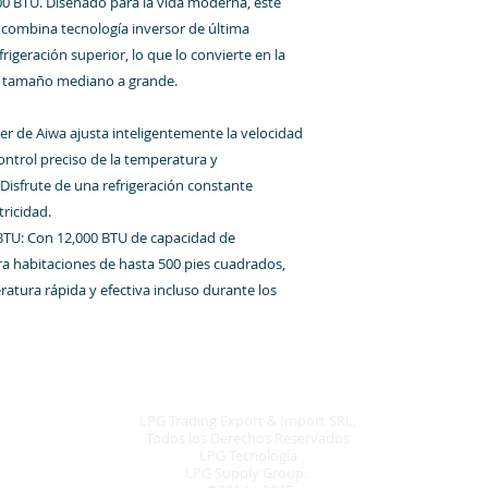
00 BTU. Diseñado para la vida moderna, este
combina tecnología inversor de última
igeración superior, lo que lo convierte en la
e tamaño mediano a grande.
ter de Aiwa ajusta inteligentemente la velocidad
ntrol preciso de la temperatura y
isfrute de una refrigeración constante
tricidad.
 BTU: Con 12,000 BTU de capacidad de
ra habitaciones de hasta 500 pies cuadrados,
tura rápida y efectiva incluso durante los
LPG Trading Export & Import SRL,
Todos los Derechos Reservados
LPG Tecnología
LPG Supply Group.