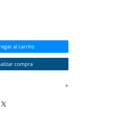
egar al carrito
alizar compra
a
alación debe comunicarse servicio